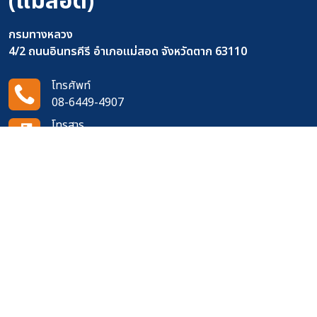
(แม่สอด)
กรมทางหลวง
4/2 ถนนอินทรคีรี อำเภอแม่สอด จังหวัดตาก 63110
โทรศัพท์
08-6449-4907
โทรสาร
0-5553-3387
อีเมล
doh0440@doh.go.th
ติดตามเราได้ที่
จำนวนผู้เข้าชมเว็บไซต์