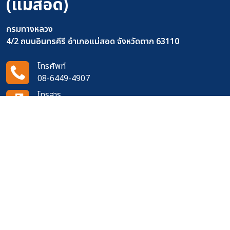
(แม่สอด)
กรมทางหลวง
4/2 ถนนอินทรคีรี อำเภอแม่สอด จังหวัดตาก 63110
โทรศัพท์
08-6449-4907
โทรสาร
0-5553-3387
อีเมล
doh0440@doh.go.th
ติดตามเราได้ที่
จำนวนผู้เข้าชมเว็บไซต์