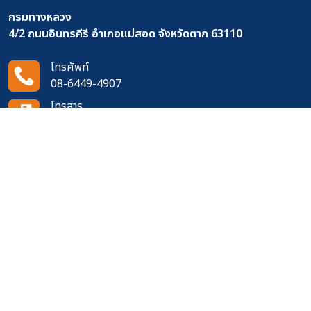
กรมทางหลวง
4/2 ถนนอินทรคีรี อำเภอแม่สอด จังหวัดตาก 63110
โทรศัพท์
08-6449-4907
โทรสาร
0-5553-3387
อีเมล
doh0440@doh.go.th
ติดตามเราได้ที่
จำนวนผู้เข้าชมเว็บไซต์
354